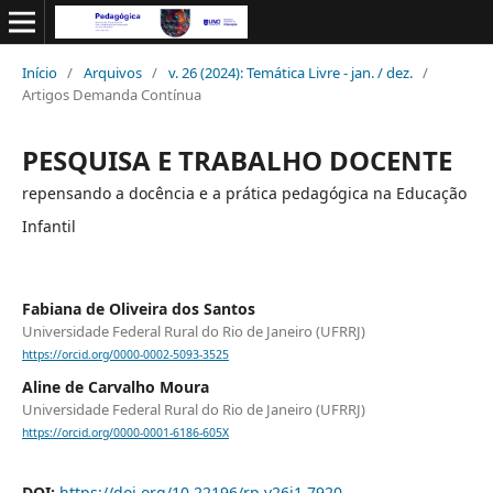
Início
/
Arquivos
/
v. 26 (2024): Temática Livre - jan. / dez.
/
Artigos Demanda Contínua
PESQUISA E TRABALHO DOCENTE
repensando a docência e a prática pedagógica na Educação
Infantil
Fabiana de Oliveira dos Santos
Universidade Federal Rural do Rio de Janeiro (UFRRJ)
https://orcid.org/0000-0002-5093-3525
Aline de Carvalho Moura
Universidade Federal Rural do Rio de Janeiro (UFRRJ)
https://orcid.org/0000-0001-6186-605X
DOI:
https://doi.org/10.22196/rp.v26i1.7920