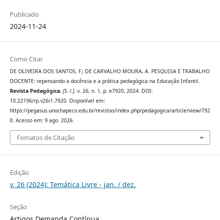
Publicado
2024-11-24
Como Citar
DE OLIVEIRA DOS SANTOS, F.; DE CARVALHO MOURA, A. PESQUISA E TRABALHO
DOCENTE: repensando a docência e a prática pedagógica na Educação Infantil.
Revista Pedagógica
,
[S. l.]
, v. 26, n. 1, p. e7920, 2024. DOI:
10.22196/rp.v26i1.7920. Disponível em:
https://pegasus.unochapeco.edu.br/revistas/index.php/pedagogica/article/view/792
0. Acesso em: 9 ago. 2026.
Fomatos de Citação
Edição
v. 26 (2024): Temática Livre - jan. / dez.
Seção
Artigos Demanda Contínua