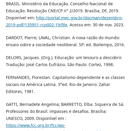
BRASIL. Ministério da Educação. Conselho Nacional de
Educação. Resolução CNE/CP n° 2/2019. Brasília, DF, 2019.
Disponível em:
http://portal.mec.gov.br/docman/dezembro-
2019-pdf/135951-rcp002-19/file
. Acesso em: 30 de nov. 2023.
DARDOT, Pierre; LAVAL, Christian. A nova razão do mundo:
ensaio sobre a sociedade neoliberal. SP: ed. Boitempo, 2016.
DELORS, Jacques. (Org.). Educação: um tesouro a descobrir.
Tradução: José Carlos Eufrázio. São Paulo: Cortez, 1998.
FERNANDES, Florestan. Capitalismo dependente e as classes
sociais na América Latina. 3°ed. Rio de Janeiro: Zahar
Editores, 1981.
GATTI, Bernadete Angelina; BARRETTO, Elba. Siqueira de Sá.
Professores do Brasil: impasses e desafios. Brasília:
UNESCO, 2009. Disponível em :
https://www.fcc.org.br/fcc/wp-