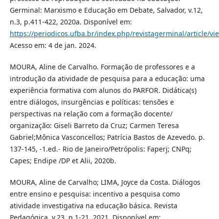
Germinal: Marxismo e Educação em Debate, Salvador, v.12,
n.3, p.411-422, 2020a. Disponível em:
https://periodicos.ufba.br/index.php/revistagerminal/article/v
Acesso em: 4 de jan. 2024.
MOURA, Aline de Carvalho. Formação de professores e a
introdução da atividade de pesquisa para a educação: uma
experiência formativa com alunos do PARFOR. Didática(s)
entre diálogos, insurgências e políticas: tensões e
perspectivas na relação com a formação docente/
organização: Giseli Barreto da Cruz; Carmen Teresa
Gabriel;Mônica Vasconcellos; Patrícia Bastos de Azevedo. p.
137-145, -1.ed.- Rio de Janeiro/Petrópolis: Faperj; CNPq;
Capes; Endipe /DP et Alii, 2020b.
MOURA, Aline de Carvalho; LIMA, Joyce da Costa. Diálogos
entre ensino e pesquisa: incentivo a pesquisa como
atividade investigativa na educação básica. Revista
Pedagógica, v.23, p.1-21, 2021. Disponível em;