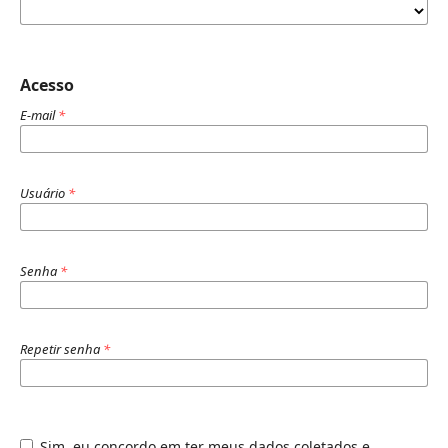
Acesso
E-mail
*
Usuário
*
Senha
*
Repetir senha
*
Sim, eu concordo em ter meus dados coletados e