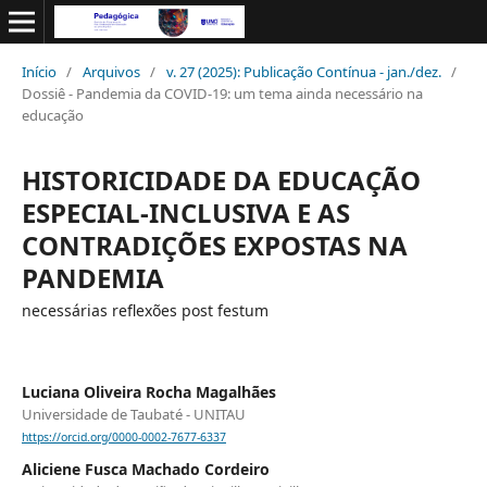
Início
/
Arquivos
/
v. 27 (2025): Publicação Contínua - jan./dez.
/
Dossiê - Pandemia da COVID-19: um tema ainda necessário na
educação
HISTORICIDADE DA EDUCAÇÃO
ESPECIAL-INCLUSIVA E AS
CONTRADIÇÕES EXPOSTAS NA
PANDEMIA
necessárias reflexões post festum
Luciana Oliveira Rocha Magalhães
Universidade de Taubaté - UNITAU
https://orcid.org/0000-0002-7677-6337
Aliciene Fusca Machado Cordeiro