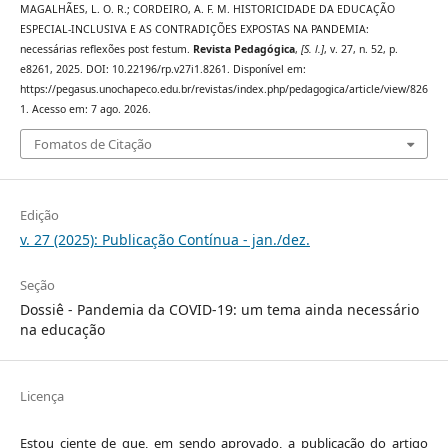
MAGALHÃES, L. O. R.; CORDEIRO, A. F. M. HISTORICIDADE DA EDUCAÇÃO
ESPECIAL-INCLUSIVA E AS CONTRADIÇÕES EXPOSTAS NA PANDEMIA:
necessárias reflexões post festum.
Revista Pedagógica
,
[S. l.]
, v. 27, n. 52, p.
e8261, 2025. DOI: 10.22196/rp.v27i1.8261. Disponível em:
https://pegasus.unochapeco.edu.br/revistas/index.php/pedagogica/article/view/826
1. Acesso em: 7 ago. 2026.
Fomatos de Citação
Edição
v. 27 (2025): Publicação Contínua - jan./dez.
Seção
Dossiê - Pandemia da COVID-19: um tema ainda necessário
na educação
Licença
Estou ciente de que, em sendo aprovado, a publicação do artigo