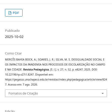
PDF
Publicado
2025-10-02
Como Citar
MERCÊS BAHIA BOCK, A.; SOARES, J. R.; SILVA, M. S. DESIGUALDADE SOCIAL E
OS IMPACTOS DA PANDEMIA NOS PROCESSOS DE ESCOLARIZAÇÃO NO CAMPO
E NA CIDADE.
Revista Pedagógica
,
[S. l.]
, v. 27, n. 52, p. e8247, 2025. DOI:
10.22196/rp.v27i1.8247. Disponível em:
https://pegasus.unochapeco.edu.br/revistas/index.php/pedagogica/article/view/824
7. Acesso em: 7 ago. 2026.
Fomatos de Citação
Edição