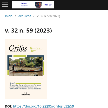
Início
/
Arquivos
/
v. 32 n. 59 (2023)
v. 32 n. 59 (2023)
DOI:
https://doi.org/10.22295/grifos.v32i59