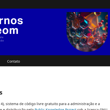
Contato
s
14), sistema de código livre gratuito para a administração e a
e e distribuição pelo
Public Knowledge Project
sob a licença GNU