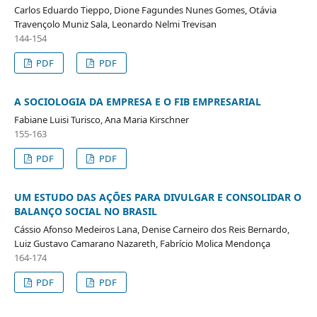
Carlos Eduardo Tieppo, Dione Fagundes Nunes Gomes, Otávia
Travençolo Muniz Sala, Leonardo Nelmi Trevisan
144-154
PDF
PDF
A SOCIOLOGIA DA EMPRESA E O FIB EMPRESARIAL
Fabiane Luisi Turisco, Ana Maria Kirschner
155-163
PDF
PDF
UM ESTUDO DAS AÇÕES PARA DIVULGAR E CONSOLIDAR O
BALANÇO SOCIAL NO BRASIL
Cássio Afonso Medeiros Lana, Denise Carneiro dos Reis Bernardo,
Luiz Gustavo Camarano Nazareth, Fabrício Molica Mendonça
164-174
PDF
PDF