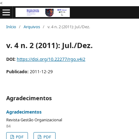
<
Início
/
Arquivos
/
v. 4 n. 2 (2011): Jul./Dez.
v. 4 n. 2 (2011): Jul./Dez.
DOI:
https://doi.org/10.22277/rgo.v4i2
Publicado:
2011-12-29
Agradecimentos
Agradecimentos
Revista Gestão Organizacional
84
PDF
PDF