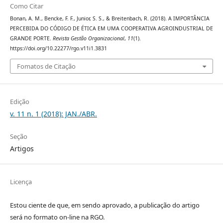
Como Citar
Bonan, A. M., Bencke, F. F., Junior, S. S., & Breitenbach, R. (2018). A IMPORTÂNCIA
PERCEBIDA DO CÓDIGO DE ÉTICA EM UMA COOPERATIVA AGROINDUSTRIAL DE
GRANDE PORTE.
Revista Gestão Organizacional
,
11
(1).
https://doi.org/10.22277/rgo.v11i1.3831
Fomatos de Citação
Edição
v. 11 n. 1 (2018): JAN./ABR.
Seção
Artigos
Licença
Estou ciente de que, em sendo aprovado, a publicação do artigo
será no formato on-line na RGO.