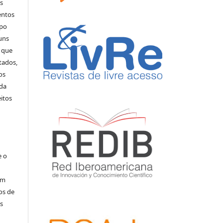
s
entos
rpo
uns
s que
tados,
os
 da
eitos
e o
am
os de
s