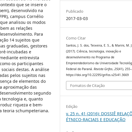
ontexto que se insere o
em), desenvolvido na
Publicado
FPR), campus Cornélio
2017-03-03
a que analisou os modos
ebem as relações
 desenvolvimento. Para
Como Citar
ação 14 sujeitos que
sas graduadas, gestores
Santos, J. S. dos, Teixeira, E. S., & Marini, M. J
pré-incubadas e
(2017). Ciência, tecnologia, inovação e
mediante entrevista
desenvolvimento no Programa de
 como os participantes
Empreendedorismo da Universidade Tecnológ
sociais destas. A análise
Federal do Paraná.
Revista Grifos
,
25
(41), 255
adas pelos sujeitos nas
https://doi.org/10.22295/grifos.v25i41.3669
resença de elementos do
Fomatos de Citação
uma aproximação das
 desenvolvimento segundo
a tecnologia e, quanto
produz riqueza e bem-
Edição
 da teoria schumpeteriana.
v. 25 n. 41 (2016): DOSSIÊ RELAÇ
ÉTNICO-RACIAIS E EDUCAÇÃO