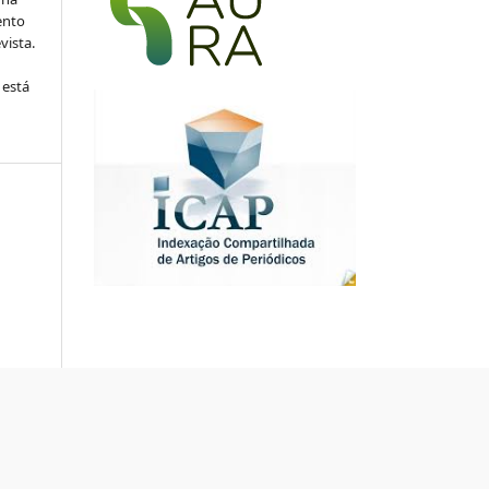
ento
vista.
 está