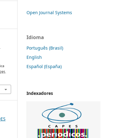
Open Journal Systems
Idioma
Português (Brasil)
.
English
Español (España)
ica
–285.
Indexadores
ÕES