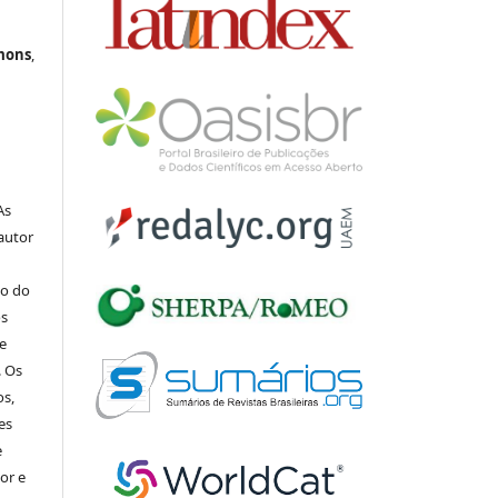
mons
,
 As
 autor
io do
os
de
. Os
os,
es
e
tor e