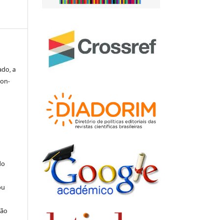
ado, a
 on-
do
ou
ção