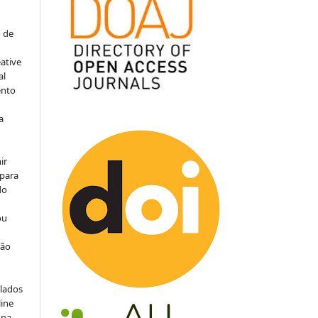
o de
ative
al
ento
a
ir
 para
do
ou
ção
ulados
line
 na