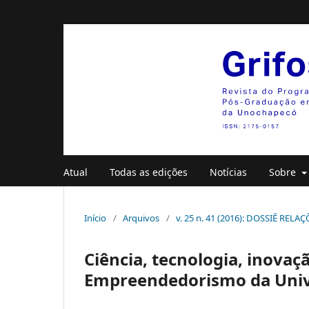
Atual
Todas as edições
Notícias
Sobre
Início
/
Arquivos
/
v. 25 n. 41 (2016): DOSSIÊ RE
Ciência, tecnologia, inova
Empreendedorismo da Unive