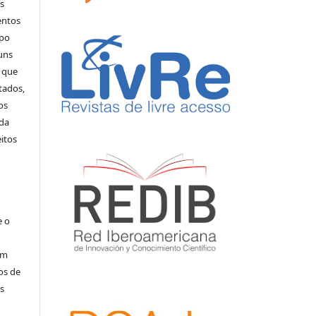
s
entos
rpo
uns
s que
tados,
os
 da
eitos
e o
am
os de
s