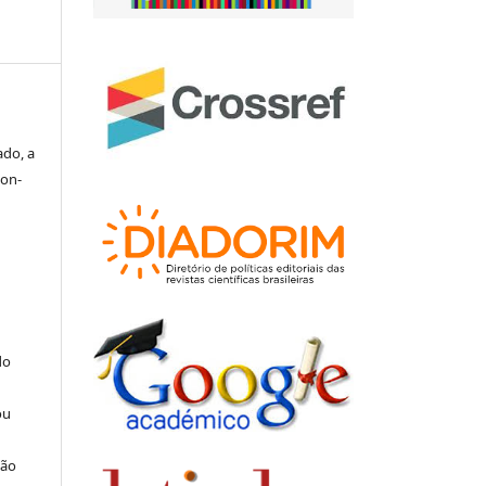
ado, a
 on-
do
ou
ção