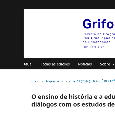
Atual
Todas as edições
Notícias
Sobre
Início
/
Arquivos
/
v. 25 n. 41 (2016): DOSSIÊ RE
O ensino de história e a edu
diálogos com os estudos de