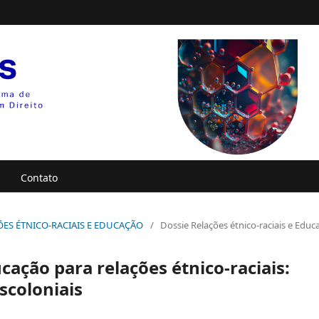
Contato
LAÇÕES ÉTNICO-RACIAIS E EDUCAÇÃO
/
Dossie Relações étnico-raciais e Educ
cação para relações étnico-raciais:
scoloniais