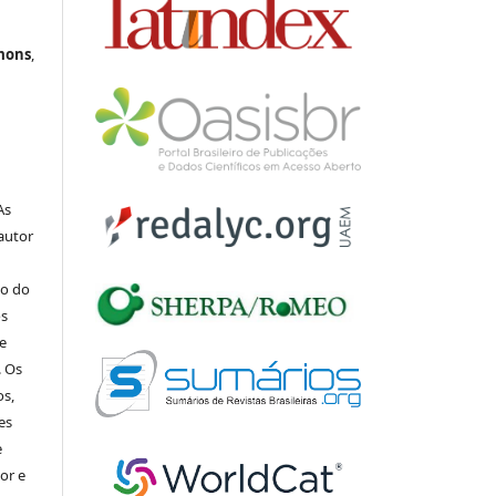
mons
,
 As
 autor
io do
os
de
. Os
os,
es
e
tor e