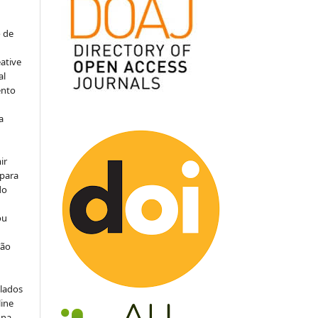
o de
ative
al
ento
a
ir
 para
do
ou
ção
ulados
line
 na