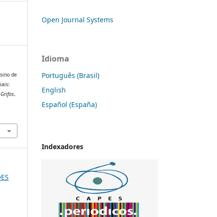
Open Journal Systems
Idioma
Português (Brasil)
nsino de
iais:
English
 Grifos
,
Español (España)
Indexadores
ÕES