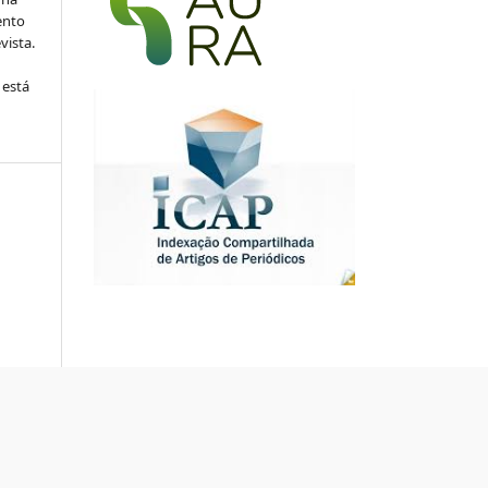
ento
vista.
 está