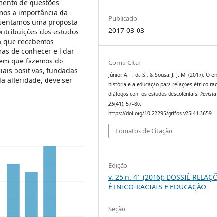
amento de questões
mos a importância da
Publicado
resentamos uma proposta
2017-03-03
contribuições dos estudos
la que recebemos
as de conhecer e lidar
agem que fazemos do
Como Citar
ciais positivas, fundadas
Júnior, A. F. da S., & Sousa, J. J. M. (2017). O e
a alteridade, deve ser
história e a educação para relações étnico-rac
diálogos com os estudos descoloniais.
Revista
25
(41), 57–80.
https://doi.org/10.22295/grifos.v25i41.3659
Fomatos de Citação
Edição
v. 25 n. 41 (2016): DOSSIÊ RELAÇ
ÉTNICO-RACIAIS E EDUCAÇÃO
Seção