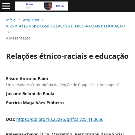
Início
/
Arquivos
/
v. 25 n. 41 (2016): DOSSIÊ RELAÇÕES ÉTNICO-RACIAIS E EDUCAÇÃO
/
Apresentação
Relações étnico-raciais e educação
Elison Antonio Paim
Universidade Comunitária da Região de Chapecó - Unochapecó
Josiane Beloni de Paula
Patrícia Magalhães Pinheiro
DOI:
https://doi.org/10.22295/grifos.v25i41.3656
Palavras-chave:
Ética. Marketing. Responsabilidade Social