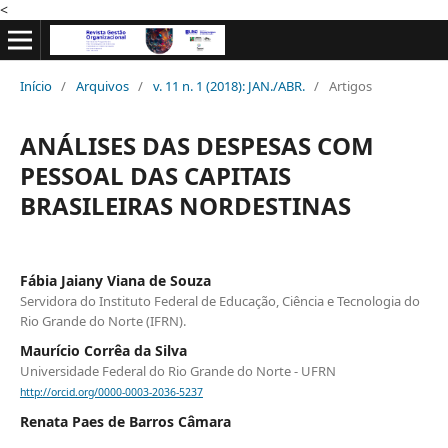
<
Início
/
Arquivos
/
v. 11 n. 1 (2018): JAN./ABR.
/
Artigos
ANÁLISES DAS DESPESAS COM
PESSOAL DAS CAPITAIS
BRASILEIRAS NORDESTINAS
Fábia Jaiany Viana de Souza
Servidora do Instituto Federal de Educação, Ciência e Tecnologia do
Rio Grande do Norte (IFRN).
Maurício Corrêa da Silva
Universidade Federal do Rio Grande do Norte - UFRN
http://orcid.org/0000-0003-2036-5237
Renata Paes de Barros Câmara