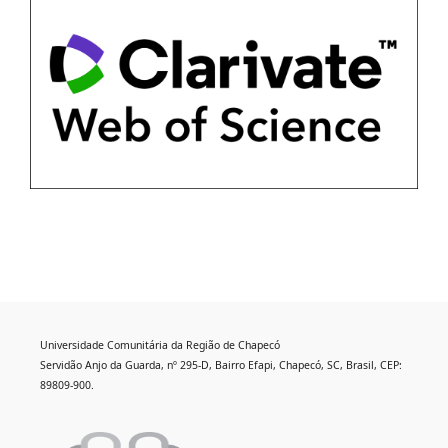
Universidade Comunitária da Região de Chapecó
Servidão Anjo da Guarda, nº 295-D, Bairro Efapi, Chapecó, SC, Brasil, CEP:
89809-900.