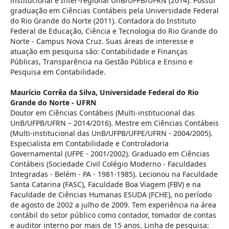
institucional e Inter-regional UnB/UFPB/UFRN (2014). Possui
graduação em Ciências Contábeis pela Universidade Federal
do Rio Grande do Norte (2011). Contadora do Instituto
Federal de Educação, Ciência e Tecnologia do Rio Grande do
Norte - Campus Nova Cruz. Suas áreas de interesse e
atuação em pesquisa são: Contabilidade e Finanças
Públicas, Transparência na Gestão Pública e Ensino e
Pesquisa em Contabilidade.
Maurício Corrêa da Silva,
Universidade Federal do Rio
Grande do Norte - UFRN
Doutor em Ciências Contábeis (Multi-institucional das
UnB/UFPB/UFRN – 2014/2016). Mestre em Ciências Contábeis
(Multi-institucional das UnB/UFPB/UFPE/UFRN - 2004/2005).
Especialista em Contabilidade e Controladoria
Governamental (UFPE - 2001/2002). Graduado em Ciências
Contábeis (Sociedade Civil Colégio Moderno - Faculdades
Integradas - Belém - PA - 1981-1985). Lecionou na Faculdade
Santa Catarina (FASC), Faculdade Boa Viagem (FBV) e na
Faculdade de Ciências Humanas ESUDA (FCHE), no período
de agosto de 2002 a julho de 2009. Tem experiência na área
contábil do setor público como contador, tomador de contas
e auditor interno por mais de 15 anos. Linha de pesquisa: