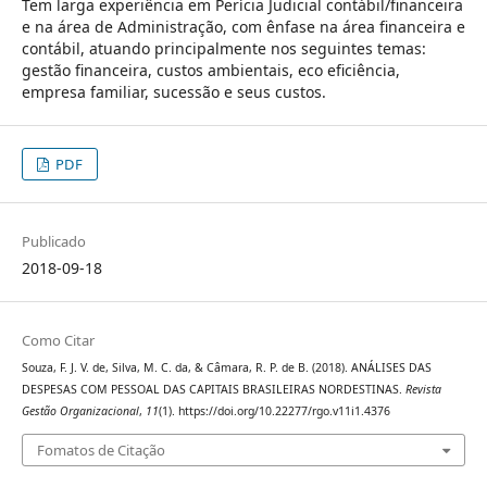
Tem larga experiência em Perícia Judicial contábil/financeira
e na área de Administração, com ênfase na área financeira e
contábil, atuando principalmente nos seguintes temas:
gestão financeira, custos ambientais, eco eficiência,
empresa familiar, sucessão e seus custos.
PDF
Publicado
2018-09-18
Como Citar
Souza, F. J. V. de, Silva, M. C. da, & Câmara, R. P. de B. (2018). ANÁLISES DAS
DESPESAS COM PESSOAL DAS CAPITAIS BRASILEIRAS NORDESTINAS.
Revista
Gestão Organizacional
,
11
(1). https://doi.org/10.22277/rgo.v11i1.4376
Fomatos de Citação