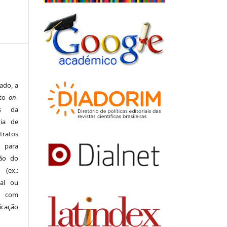
ado, a
ato
on-
s da
ia de
tratos
 para
são do
 (ex.:
nal ou
 com
icação