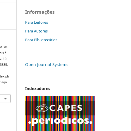
Informações
Para Leitores
Para Autores
Para Bibliotecários
M. de
aís é
 v. 19,
Open Journal Systems
.3835.
dex.ph
7 ago.
Indexadores