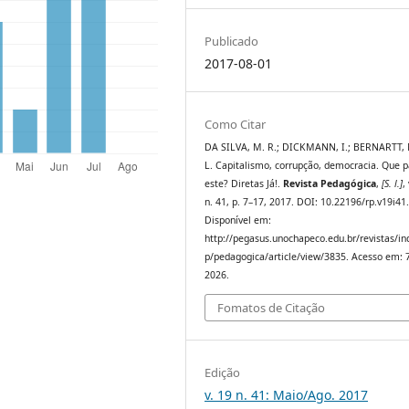
Publicado
2017-08-01
Como Citar
DA SILVA, M. R.; DICKMANN, I.; BERNARTT, 
L. Capitalismo, corrupção, democracia. Que p
este? Diretas Já!.
Revista Pedagógica
,
[S. l.]
,
n. 41, p. 7–17, 2017. DOI: 10.22196/rp.v19i41
Disponível em:
http://pegasus.unochapeco.edu.br/revistas/in
p/pedagogica/article/view/3835. Acesso em: 
2026.
Fomatos de Citação
Edição
v. 19 n. 41: Maio/Ago. 2017