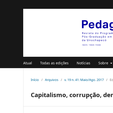
Atual
Todas as edições
Notícias
Sobre
Início
/
Arquivos
/
v. 19 n. 41: Maio/Ago. 2017
/
Ed
Capitalismo, corrupção, dem