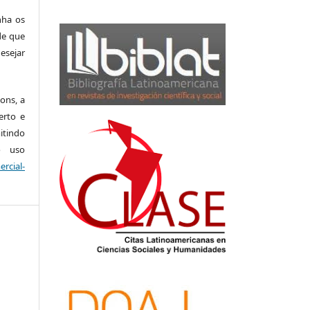
nha os
de que
sejar
ons, a
erto e
tindo
o uso
rcial-