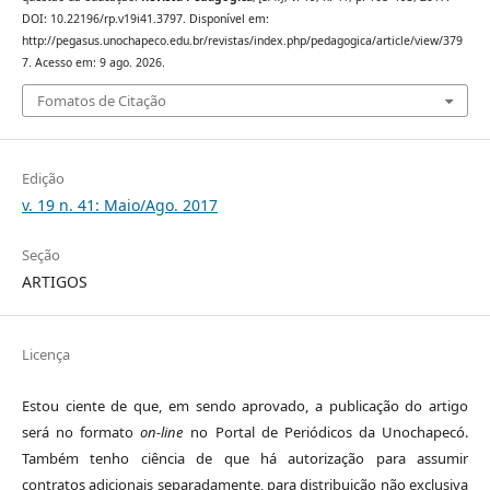
DOI: 10.22196/rp.v19i41.3797. Disponível em:
http://pegasus.unochapeco.edu.br/revistas/index.php/pedagogica/article/view/379
7. Acesso em: 9 ago. 2026.
Fomatos de Citação
Edição
v. 19 n. 41: Maio/Ago. 2017
Seção
ARTIGOS
Licença
Estou ciente de que, em sendo aprovado, a publicação do artigo
será no formato
on-line
no Portal de Periódicos da Unochapecó.
Também tenho ciência de que há autorização para assumir
contratos adicionais separadamente, para distribuição não exclusiva