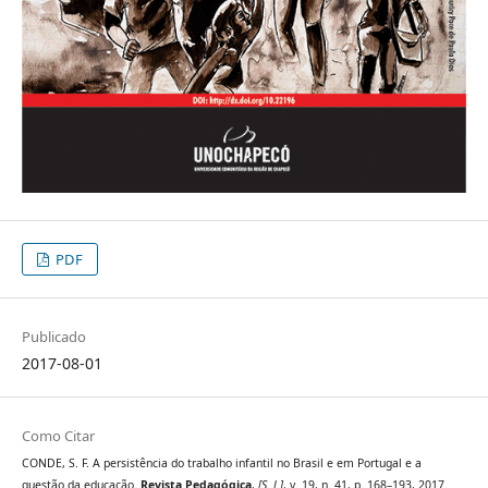
PDF
Publicado
2017-08-01
Como Citar
CONDE, S. F. A persistência do trabalho infantil no Brasil e em Portugal e a
questão da educação.
Revista Pedagógica
,
[S. l.]
, v. 19, n. 41, p. 168–193, 2017.