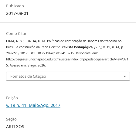
Publicado
2017-08-01
Como Citar
LIMA, N. V.; CUNHA, D. M. Políticas de certificação de saberes do trabalho no
Brasil: a construção da Rede Certific.
Revista Pedagógica
,
[S. l.]
, v. 19, n. 41, p.
209–225, 2017. DOI: 10.22196/rp.v19i41.3715. Disponível em:
http://pegasus.unochapeco.edu.br/revistas/index.php/pedagogica/article/view/371
5. Acesso em: 8 ago. 2026.
Fomatos de Citação
Edição
v. 19 n. 41: Maio/Ago. 2017
Seção
ARTIGOS