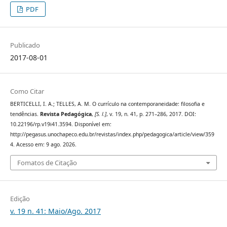
PDF
Publicado
2017-08-01
Como Citar
BERTICELLI, I. A.; TELLES, A. M. O currículo na contemporaneidade: filosofia e
tendências.
Revista Pedagógica
,
[S. l.]
, v. 19, n. 41, p. 271–286, 2017. DOI:
10.22196/rp.v19i41.3594. Disponível em:
http://pegasus.unochapeco.edu.br/revistas/index.php/pedagogica/article/view/359
4. Acesso em: 9 ago. 2026.
Fomatos de Citação
Edição
v. 19 n. 41: Maio/Ago. 2017